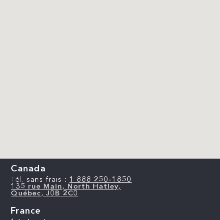
Canada
Tél. sans frais :
1 888 250-1850
135 rue Main, North Hatley,
Québec, J0B 2C0
France