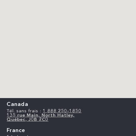
Canada
Tél. sans frais :
1 888 250-1850
135 rue Main, North Hatley,
Québec, J0B 2C0
France