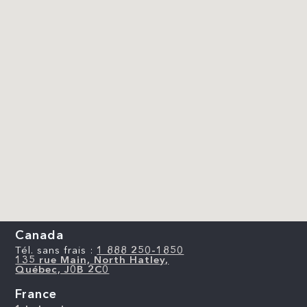
Canada
Tél. sans frais :
1 888 250-1850
135 rue Main, North Hatley,
Québec, J0B 2C0
France