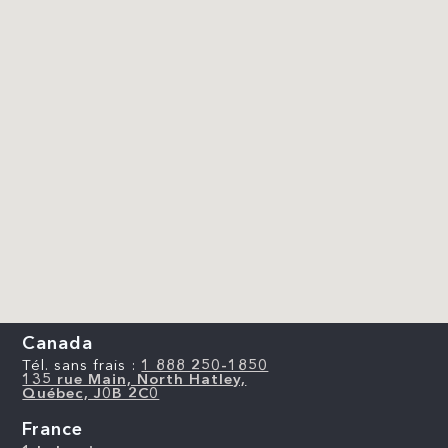
Canada
Tél. sans frais :
1 888 250-1850
135 rue Main, North Hatley,
Québec, J0B 2C0
France