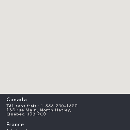
Canada
Tél. sans frais :
1 888 250-1850
135 rue Main, North Hatley,
Québec, J0B 2C0
France