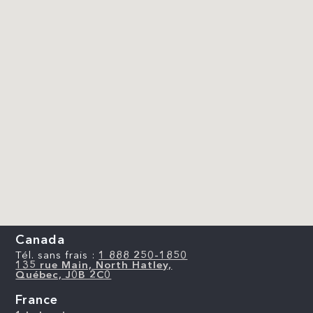
Canada
Tél. sans frais :
1 888 250-1850
135 rue Main, North Hatley,
Québec, J0B 2C0
France