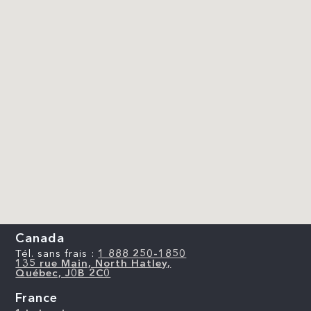
Canada
Tél. sans frais :
1 888 250-1850
135 rue Main, North Hatley,
Québec, J0B 2C0
France