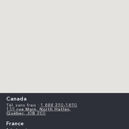
Canada
Tél. sans frais :
1 888 250-1850
135 rue Main, North Hatley,
Québec, J0B 2C0
France