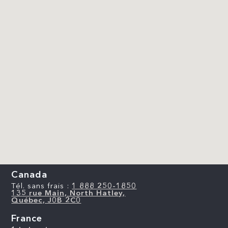
Canada
Tél. sans frais :
1 888 250-1850
135 rue Main, North Hatley,
Québec, J0B 2C0
France