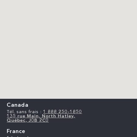
Canada
Tél. sans frais :
1 888 250-1850
135 rue Main, North Hatley,
Québec, J0B 2C0
France