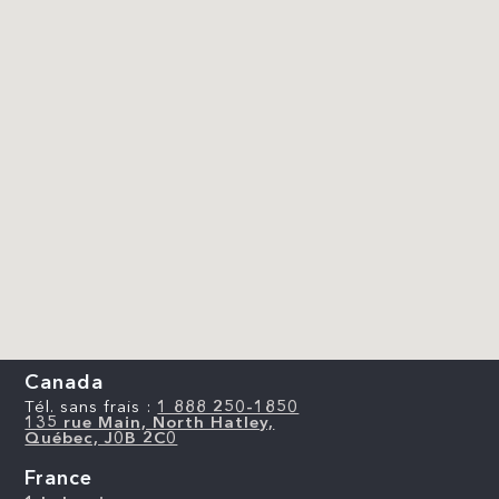
Canada
Tél. sans frais :
1 888 250-1850
135 rue Main, North Hatley,
Québec, J0B 2C0
France