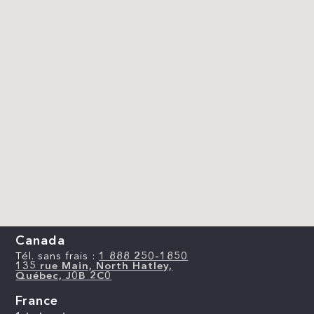
Canada
Tél. sans frais :
1 888 250-1850
135 rue Main, North Hatley,
Québec, J0B 2C0
France