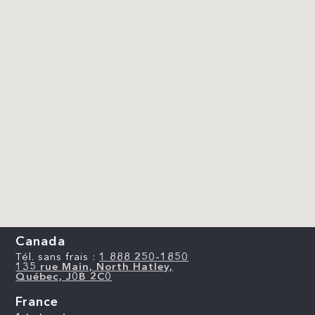
Canada
Tél. sans frais :
1 888 250-1850
135 rue Main, North Hatley,
Québec, J0B 2C0
France