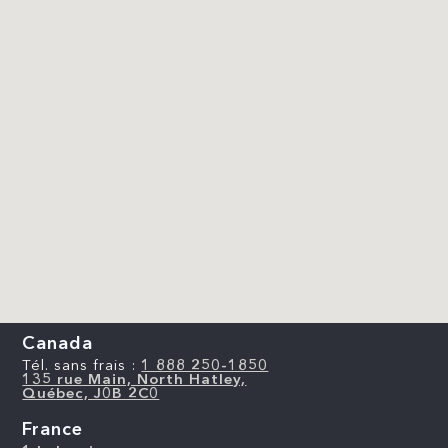
Canada
Tél. sans frais :
1 888 250-1850
135 rue Main, North Hatley,
Québec, J0B 2C0
France