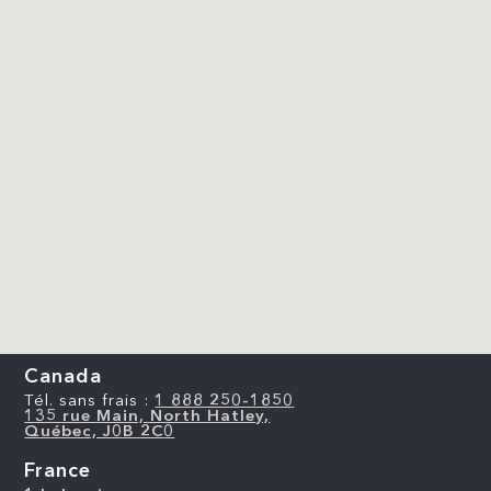
Canada
Tél. sans frais :
1 888 250-1850
135 rue Main, North Hatley,
Québec, J0B 2C0
France