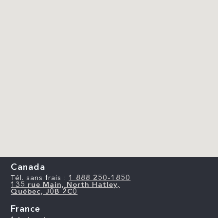
Canada
Tél. sans frais :
1 888 250-1850
135 rue Main, North Hatley,
Québec, J0B 2C0
France