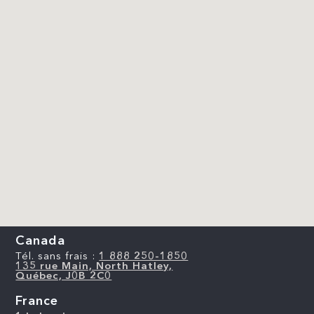
Canada
Tél. sans frais :
1 888 250-1850
135 rue Main, North Hatley,
Québec, J0B 2C0
France