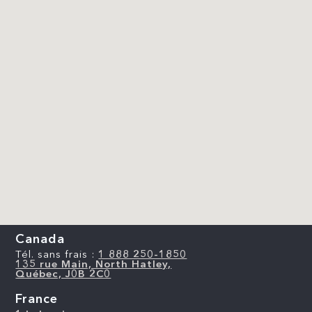
Canada
Tél. sans frais :
1 888 250-1850
135 rue Main, North Hatley,
Québec, J0B 2C0
France