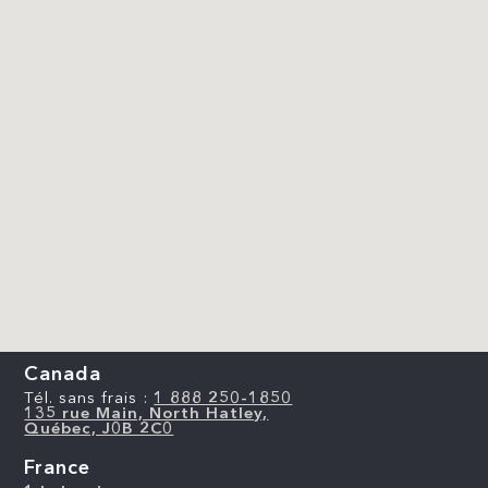
Canada
Tél. sans frais :
1 888 250-1850
135 rue Main, North Hatley,
Québec, J0B 2C0
France