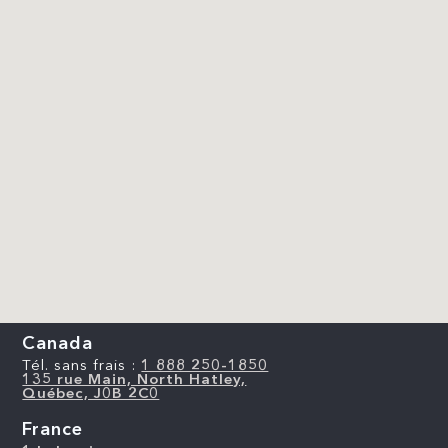
Canada
Tél. sans frais :
1 888 250-1850
135 rue Main, North Hatley,
Québec, J0B 2C0
France