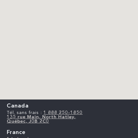
Canada
Tél. sans frais :
1 888 250-1850
135 rue Main, North Hatley,
Québec, J0B 2C0
France