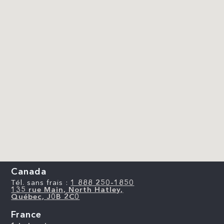
Canada
Tél. sans frais :
1 888 250-1850
135 rue Main, North Hatley,
Québec, J0B 2C0
France