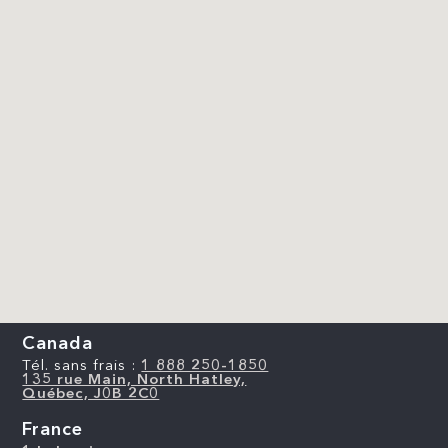
Canada
Tél. sans frais :
1 888 250-1850
135 rue Main, North Hatley,
Québec, J0B 2C0
France