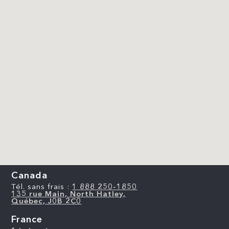
Canada
Tél. sans frais :
1 888 250-1850
135 rue Main, North Hatley,
Québec, J0B 2C0
France