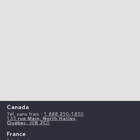
Canada
Tél. sans frais :
1 888 250-1850
135 rue Main, North Hatley,
Québec, J0B 2C0
France