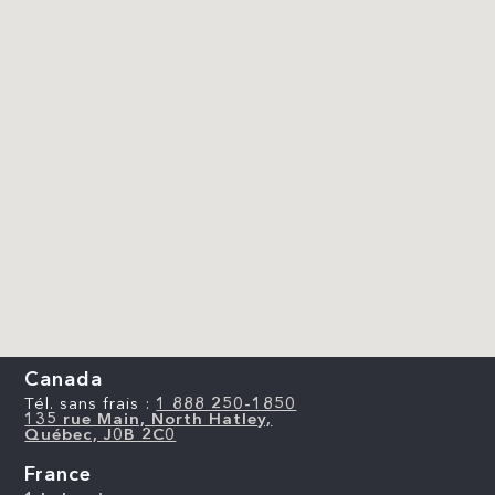
Canada
Tél. sans frais :
1 888 250-1850
135 rue Main, North Hatley,
Québec, J0B 2C0
France