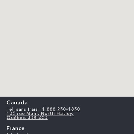
Canada
Tél. sans frais :
1 888 250-1850
135 rue Main, North Hatley,
Québec, J0B 2C0
France