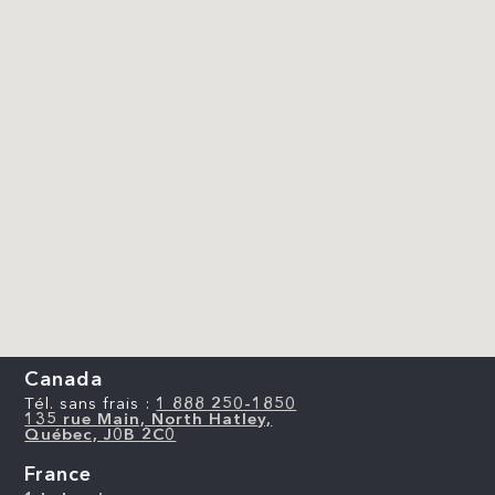
Canada
Tél. sans frais :
1 888 250-1850
135 rue Main, North Hatley,
Québec, J0B 2C0
France