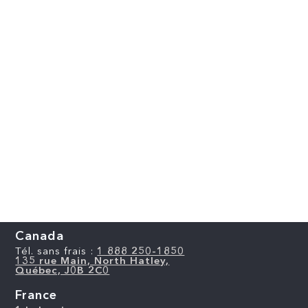
Canada
Tél. sans frais :
1 888 250-1850
135 rue Main, North Hatley,
Québec, J0B 2C0
France