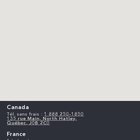
Canada
Tél. sans frais :
1 888 250-1850
135 rue Main, North Hatley,
Québec, J0B 2C0
France