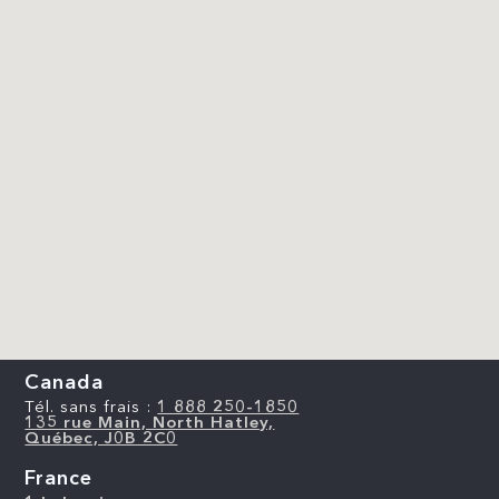
Canada
Tél. sans frais :
1 888 250-1850
135 rue Main, North Hatley,
Québec, J0B 2C0
France