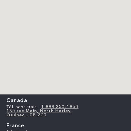
Canada
Tél. sans frais :
1 888 250-1850
135 rue Main, North Hatley,
Québec, J0B 2C0
France