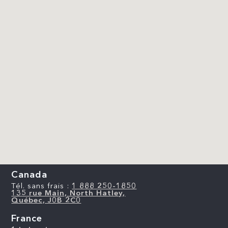
Canada
Tél. sans frais :
1 888 250-1850
135 rue Main, North Hatley,
Québec, J0B 2C0
France