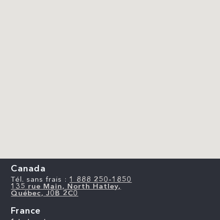
Canada
Tél. sans frais :
1 888 250-1850
135 rue Main, North Hatley,
Québec, J0B 2C0
France