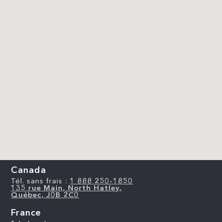
Canada
Tél. sans frais :
1 888 250-1850
135 rue Main, North Hatley,
Québec, J0B 2C0
France