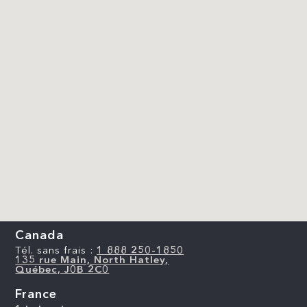
Canada
Tél. sans frais :
1 888 250-1850
135 rue Main, North Hatley,
Québec, J0B 2C0
France