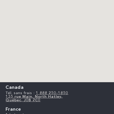
Canada
Tél. sans frais :
1 888 250-1850
135 rue Main, North Hatley,
Québec, J0B 2C0
France