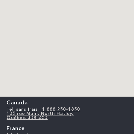
Canada
Tél. sans frais :
1 888 250-1850
135 rue Main, North Hatley,
Québec, J0B 2C0
France