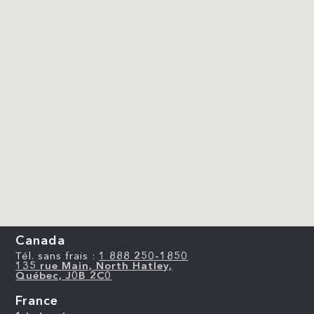
Canada
Tél. sans frais :
1 888 250-1850
135 rue Main, North Hatley,
Québec, J0B 2C0
France