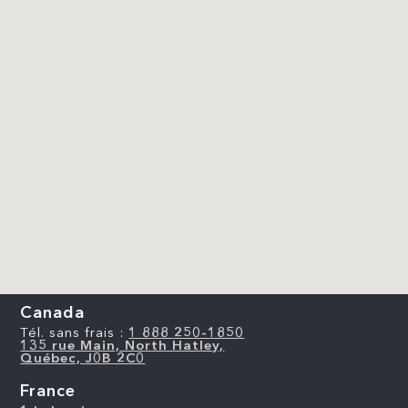
Canada
Tél. sans frais :
1 888 250-1850
135 rue Main, North Hatley,
Québec, J0B 2C0
France