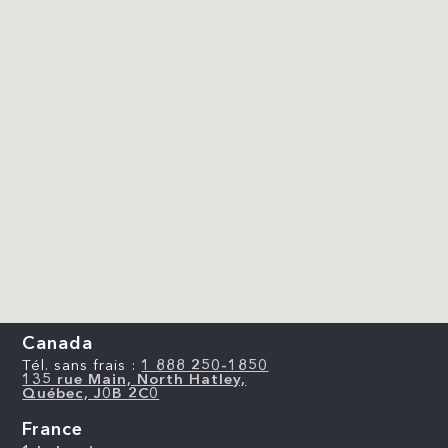
Canada
Tél. sans frais :
1 888 250-1850
135 rue Main, North Hatley,
Québec, J0B 2C0
France