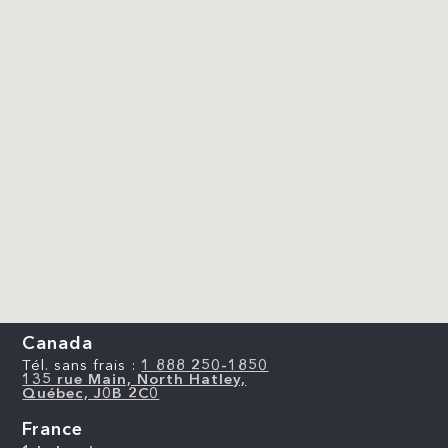
Canada
Tél. sans frais :
1 888 250-1850
135 rue Main, North Hatley,
Québec, J0B 2C0
France