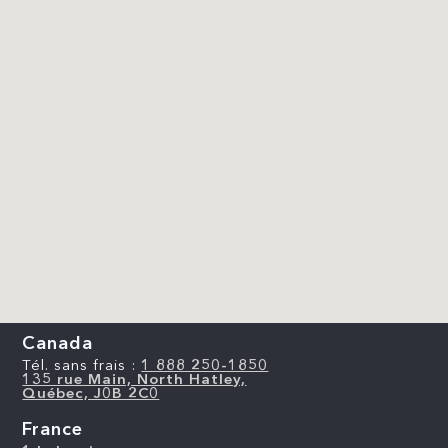
Canada
Tél. sans frais :
1 888 250-1850
135 rue Main, North Hatley,
Québec, J0B 2C0
France