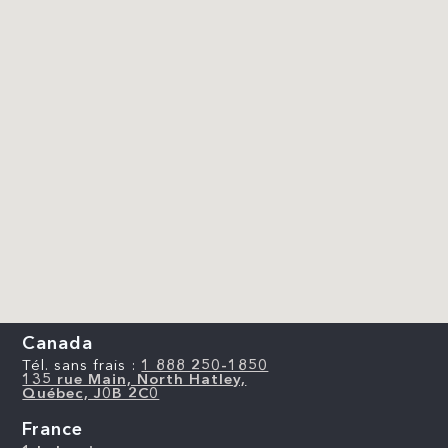
Canada
Tél. sans frais :
1 888 250-1850
135 rue Main, North Hatley,
Québec, J0B 2C0
France