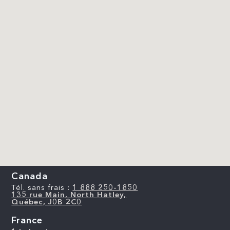
Canada
Tél. sans frais :
1 888 250-1850
135 rue Main, North Hatley,
Québec, J0B 2C0
France