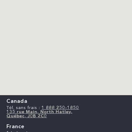
Canada
Tél. sans frais :
1 888 250-1850
135 rue Main, North Hatley,
Québec, J0B 2C0
France