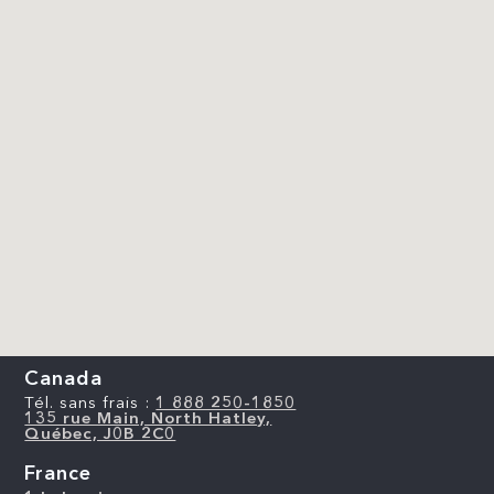
Canada
Tél. sans frais :
1 888 250-1850
135 rue Main, North Hatley,
Québec, J0B 2C0
France