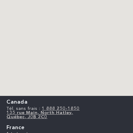
Canada
Tél. sans frais :
1 888 250-1850
135 rue Main, North Hatley,
Québec, J0B 2C0
France