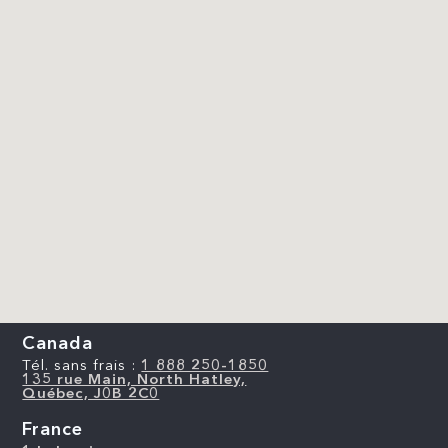
Canada
Tél. sans frais :
1 888 250-1850
135 rue Main, North Hatley,
Québec, J0B 2C0
France