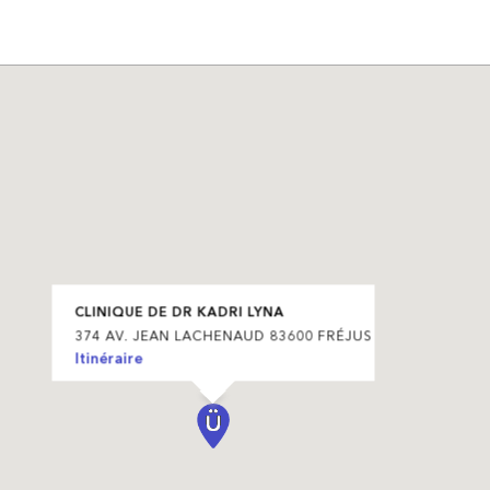
CLINIQUE DE DR KADRI LYNA
374 AV. JEAN LACHENAUD 83600 FRÉJUS
Itinéraire